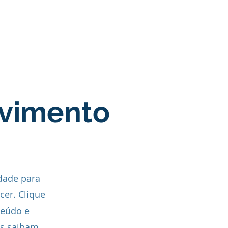
Parceiros
Contactos
lvimento
dade para
cer. Clique
teúdo e
es saibam.