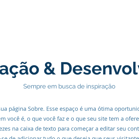
tividades
Espaço AECO
Associados
gação & Desenvo
Sempre em busca de inspiração
 sua página Sobre. Esse espaço é uma ótima oportuni
m você é, o que você faz e o que seu site tem a ofere
ezes na caixa de texto para começar a editar seu con
e-se de adicionar tudo o que deseja que seus visitant