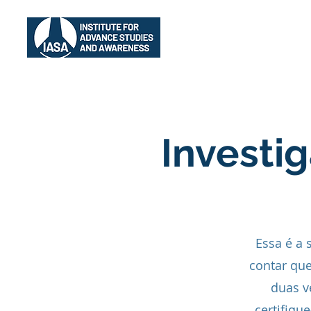
Início
IASA
A
Investi
Essa é a
contar que
duas v
certifiqu