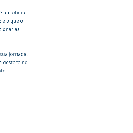
e é um ótimo
 e o que o
cionar as
sua jornada.
e destaca no
to.