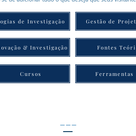
ogias de Investigação
Gestão de Proje
novação & Investigação
Fontes Teór
Cursos
Ferramentas
___